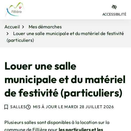
Gestion des traceurs
Aller
Aller
Aller
à
au
au
ACCESSIBILITÉ
la
contenu
pied
navigation
de
Accueil
Mes démarches
page
Louer une salle municipale et du matériel de festivité
(particuliers)
Louer une salle
municipale et du matériel
de festivité (particuliers)
SALLES
MIS À JOUR LE
MARDI 28 JUILLET 2026
Plusieurs salles sont disponibles à la location sur la
commune de Fillière pour
les particuliers et les