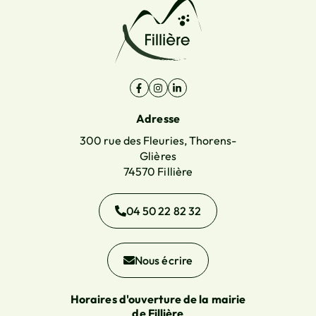
Facebook
(ouverture dans un nouvel onglet)
Instagram
(ouverture dans un nouvel onglet)
Linkedin
(ouverture dans un nouvel ongl
Adresse
300 rue des Fleuries, Thorens-
Glières
74570 Fillière
04 50 22 82 32
Nous écrire
Horaires d'ouverture de la mairie
de Fillière