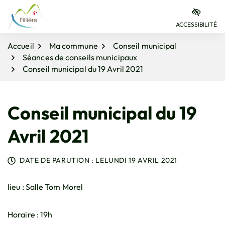
Gestion des traceurs
Aller
Aller
Aller
à
au
au
ACCESSIBILITÉ
la
contenu
pied
navigation
de
Accueil
Ma commune
Conseil municipal
page
Séances de conseils municipaux
Conseil municipal du 19 Avril 2021
Conseil municipal du 19
Avril 2021
DATE DE PARUTION : LE
LUNDI 19 AVRIL 2021
lieu : Salle Tom Morel
Horaire : 19h