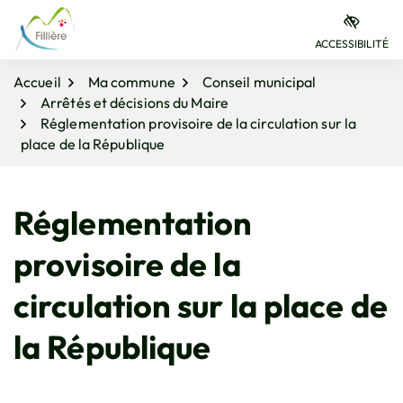
Gestion des traceurs
Aller
Aller
Aller
à
au
au
ACCESSIBILITÉ
la
contenu
pied
navigation
de
Accueil
Ma commune
Conseil municipal
page
Arrêtés et décisions du Maire
Réglementation provisoire de la circulation sur la
place de la République
Réglementation
provisoire de la
circulation sur la place de
la République