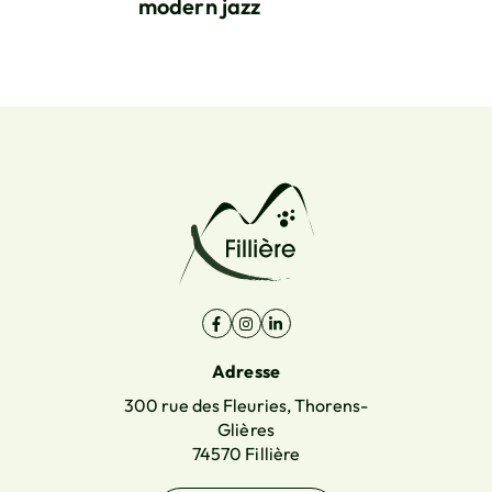
modern jazz
Facebook
(ouverture dans un nouvel onglet)
Instagram
(ouverture dans un nouvel onglet)
Linkedin
(ouverture dans un nouvel ongl
Adresse
300 rue des Fleuries, Thorens-
Glières
74570 Fillière