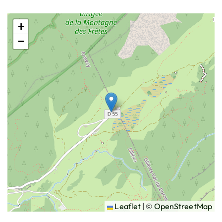
+
−
Leaflet
|
©
OpenStreetMap