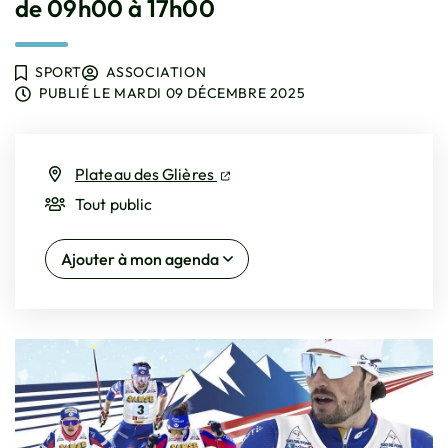
de 09h00 à 17h00
SPORT
ASSOCIATION
PUBLIÉ LE
MARDI 09 DÉCEMBRE 2025
(ouverture dans un nouvel ongle
(ouverture dans un nouvel ongl
Plateau des Glières
Tout public
Ajouter à mon agenda