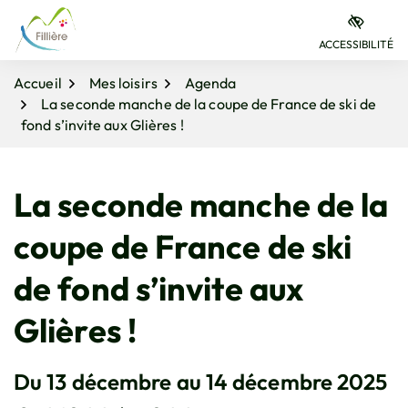
Gestion des traceurs
Aller
Aller
Aller
à
au
au
ACCESSIBILITÉ
la
contenu
pied
navigation
de
Accueil
Mes loisirs
Agenda
page
La seconde manche de la coupe de France de ski de
fond s’invite aux Glières !
La seconde manche de la
coupe de France de ski
de fond s’invite aux
Glières !
Du
13
décembre
au
14
décembre
2025