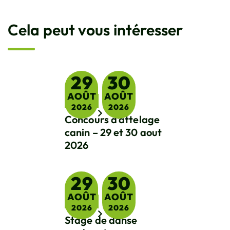
Cela peut vous intéresser
29
30
AOÛT
AOÛT
Sport
2026
2026
Concours d’attelage
Du
au
canin – 29 et 30 aout
2026
29
30
AOÛT
AOÛT
Sport
2026
2026
Stage de danse
Du
au