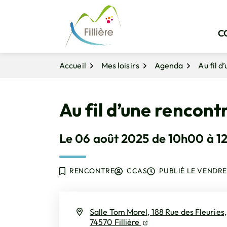
Gestion des traceurs
Aller
Aller
Aller
à
au
au
la
contenu
pied
C
navigation
de
page
Accueil
Mes loisirs
Agenda
Au fil d
Au fil d’une rencont
Le
06
août
2025
de 10h00 à 1
RENCONTRE
CCAS
PUBLIÉ LE
VENDRE
Salle Tom Morel, 188 Rue des Fleuries,
(ouverture dans un nouv
(ouverture dans un no
74570 Fillière