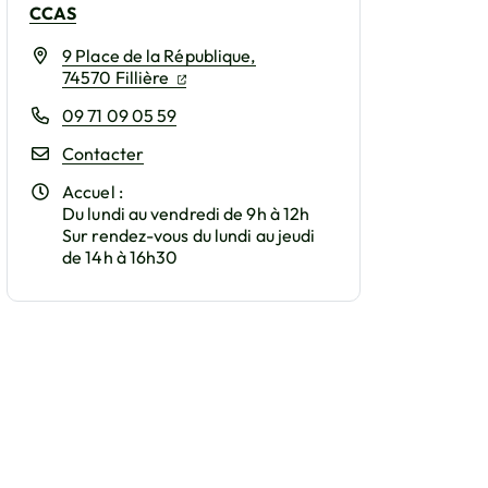
CCAS
9 Place de la République,
(ouverture dans un nouvel onglet)
(ouverture dans un nouvel onglet)
74570 Fillière
09 71 09 05 59
Contacter
Accuel :
Du lundi au vendredi de 9h à 12h
Sur rendez-vous du lundi au jeudi
de 14h à 16h30