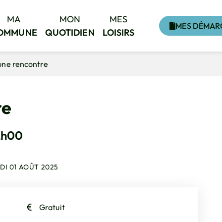
MA
MON
MES
MES DÉMAR
OMMUNE
QUOTIDIEN
LOISIRS
’une rencontre
re
2h00
DI 01 AOÛT 2025
Gratuit
el onglet)
uvel onglet)