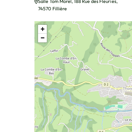
Salle Tom Morel, 188 Rue des Fleuries,
74570 Fillière
+
−