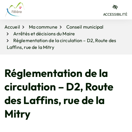
Gestion des traceurs
Aller
Aller
Aller
à
au
au
ACCESSIBILITÉ
la
contenu
pied
navigation
de
Accueil
Ma commune
Conseil municipal
page
Arrêtés et décisions du Maire
Réglementation de la circulation – D2, Route des
Laffins, rue de la Mitry
Réglementation de la
circulation – D2, Route
des Laffins, rue de la
Mitry