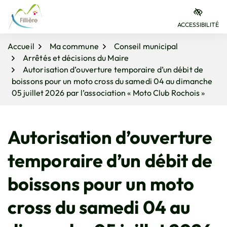
Gestion des traceurs
Aller
Aller
Aller
à
au
au
ACCESSIBILITÉ
la
contenu
pied
navigation
de
Accueil
Ma commune
Conseil municipal
page
Arrêtés et décisions du Maire
Autorisation d’ouverture temporaire d’un débit de
boissons pour un moto cross du samedi 04 au dimanche
05 juillet 2026 par l’association « Moto Club Rochois »
Autorisation d’ouverture
temporaire d’un débit de
boissons pour un moto
cross du samedi 04 au