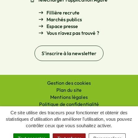
Fillière recrute
Marchés publics
Espace presse
Vous n'avez pas trouvé ?
S'inscrire à la
newsletter
Gestion des cookies
Plan du site
Mentions légales
Politique de confidentialité
Accessibilité : non conforme
Ce site utilise des traceurs pour fonctionner et obtenir des
Écoconception du site
statistiques d'utilisation afin améliorer l'utilisation, vous pouvez
contrôler ceux que vous souhaitez activer.