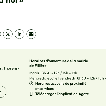
artager sur Facebook
uverture dans un nouvel onglet)
Partager sur X (Twitter)
(ouverture dans un nouvel onglet)
Partager sur LinkedIn
(ouverture dans un nouvel onglet)
Partager par e-mail
(ouverture dans un nouvel onglet)
Horaires d'ouverture de la mairie
de Fillière
s, Thorens-
Mardi : 8h30 - 12h / 16h - 19h
Mercredi, jeudi et vendredi : 8h30 - 12h / 15h 
Horaires accueils de proximité
et services
2
Télécharger l'application Agate