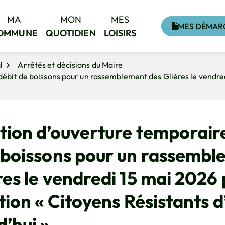
MA
MON
MES
MES DÉMAR
OMMUNE
QUOTIDIEN
LOISIRS
l
Arrêtés et décisions du Maire
débit de boissons pour un rassemblement des Glières le vendred
tion d’ouverture temporair
 boissons pour un rassemb
res le vendredi 15 mai 2026
ation « Citoyens Résistants d
d’hui »