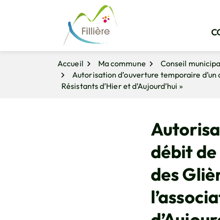
Gestion des traceurs
Aller
Aller
Aller
à
au
au
la
contenu
pied
C
navigation
de
page
Accueil
Ma commune
Conseil municipa
Autorisation d’ouverture temporaire d’un 
Résistants d’Hier et d’Aujourd’hui »
Autorisa
débit de
des Gliè
l’associ
d’Aujour