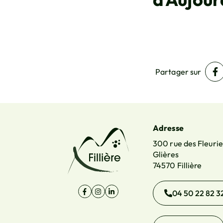
Partager sur
P
(o
Adresse
300 rue des Fleurie
Glières
74570 Fillière
04 50 22 82 3
Facebook
(ouverture dans un nouvel onglet)
Instagram
(ouverture dans un nouvel onglet)
Linkedin
(ouverture dans un nouvel onglet)